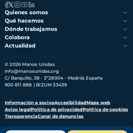
Navegación
Quienes somos
principal
Qué hacemos
Dónde trabajamos
Colabora
Actualidad
Información
© 2026 Manos Unidas
de
info@manosunidas.org
contacto
C/ Barquillo, 38 - 3º28004 - Madrid, España
900 811 888
BIZUM 33439
Menú
Información a socios
Accesibilidad
Mapa web
secundario
Aviso legal
Política de privacidad
Política de cookies
Transparencia
Canal de denuncias