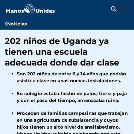
Pasar
al
contenido
principal
Ruta
Noticias
de
202 niños de Uganda ya
navegación
tienen una escuela
adecuada donde dar clase
Son 202 niños de entre 6 y 14 años que podrán
asistir a clase en unas nuevas instalaciones.
Su colegio estaba hecho de palos, tierra y paja
y con el paso del tiempo, amenazaba ruina.
Proceden de familias campesinas que trabajan
en una agricultura de subsistencia y cuyos
hijos tienen un alto nivel de analfabetismo.
Manos Unidas ya había colaborado con esta