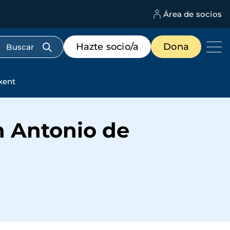
Área de socios
M
d
c
Menú
Hazte socio/a
Dona
d
de
us
destacados
cabecera
xent
an Antonio de