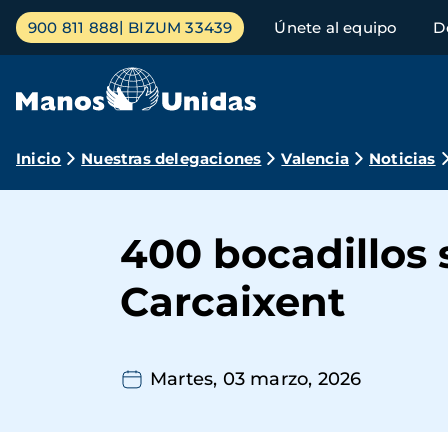
Pasar
Menú
900 811 888
BIZUM 33439
Únete al equipo
D
al
principal
contenido
principal
Ruta
Inicio
Nuestras delegaciones
Valencia
Noticias
de
navegación
400 bocadillos 
Carcaixent
Martes, 03 marzo, 2026