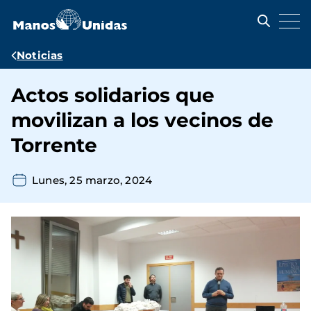
Pasar
al
contenido
principal
Ruta
Noticias
de
Actos solidarios que
navegación
movilizan a los vecinos de
Torrente
Lunes, 25 marzo, 2024