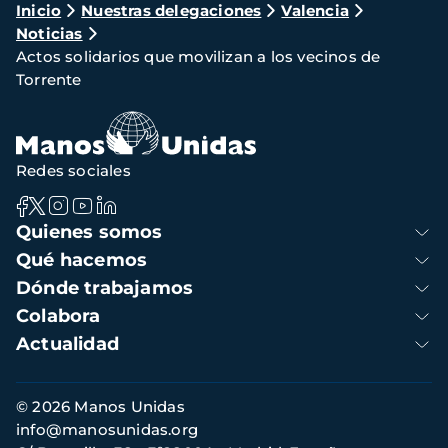
Ruta
Inicio
Nuestras delegaciones
Valencia
Noticias
de
Actos solidarios que movilizan a los vecinos de
navegación
Torrente
Redes sociales
Navegación
Quienes somos
principal
Qué hacemos
Dónde trabajamos
Colabora
Actualidad
Información
© 2026 Manos Unidas
de
info@manosunidas.org
contacto