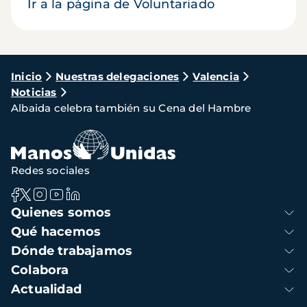
Ir a la página de Voluntariado
Ruta
Inicio
Nuestras delegaciones
Valencia
Noticias
de
Albaida celebra también su Cena del Hambre
navegación
Redes sociales
Navegación
Quienes somos
principal
Qué hacemos
Dónde trabajamos
Colabora
Actualidad