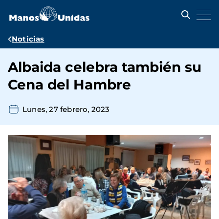
Pasar
al
contenido
principal
Ruta
Noticias
de
Albaida celebra también su
navegación
Cena del Hambre
Lunes, 27 febrero, 2023