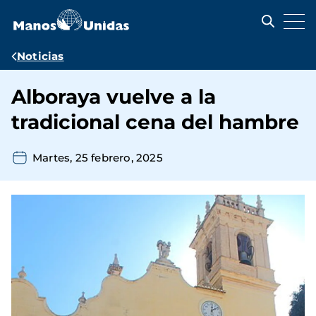
Pasar
al
contenido
principal
Ruta
Noticias
de
Alboraya vuelve a la
navegación
tradicional cena del hambre
Martes, 25 febrero, 2025