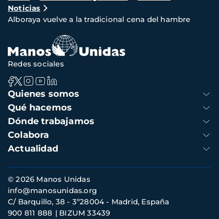
Noticias
de
Alboraya vuelve a la tradicional cena del hambre
navegación
Redes sociales
Navegación
Quienes somos
principal
Qué hacemos
Dónde trabajamos
Colabora
Actualidad
Información
© 2026 Manos Unidas
de
info@manosunidas.org
contacto
C/ Barquillo, 38 - 3º28004 - Madrid, España
900 811 888
BIZUM 33439