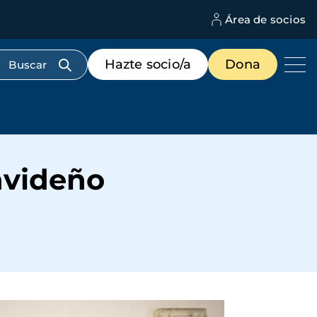
Área de socios
M
d
c
Menú
Hazte socio/a
Dona
d
de
us
destacados
cabecera
avideño