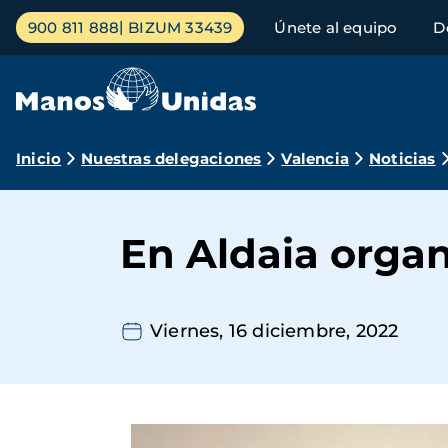
Pasar
Menú
900 811 888
BIZUM 33439
Únete al equipo
D
al
principal
contenido
principal
Ruta
Inicio
Nuestras delegaciones
Valencia
Noticias
de
navegación
En Aldaia orga
Viernes, 16 diciembre, 2022