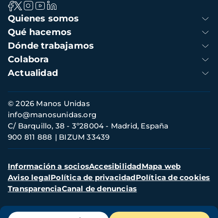
Navegación
Quienes somos
principal
Qué hacemos
Dónde trabajamos
Colabora
Actualidad
Información
© 2026 Manos Unidas
de
info@manosunidas.org
contacto
C/ Barquillo, 38 - 3º28004 - Madrid, España
900 811 888
BIZUM 33439
Menú
Información a socios
Accesibilidad
Mapa web
secundario
Aviso legal
Política de privacidad
Política de cookies
Transparencia
Canal de denuncias
Menú