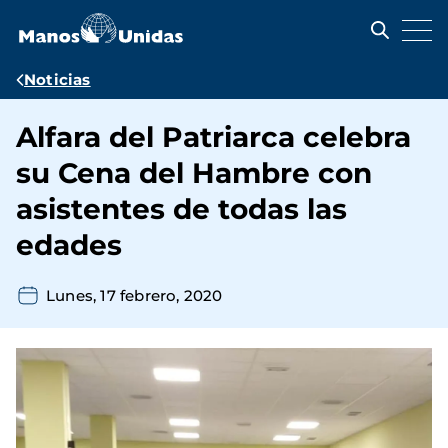
Pasar
al
contenido
principal
Ruta
Noticias
de
Alfara del Patriarca celebra
navegación
su Cena del Hambre con
asistentes de todas las
edades
Lunes, 17 febrero, 2020