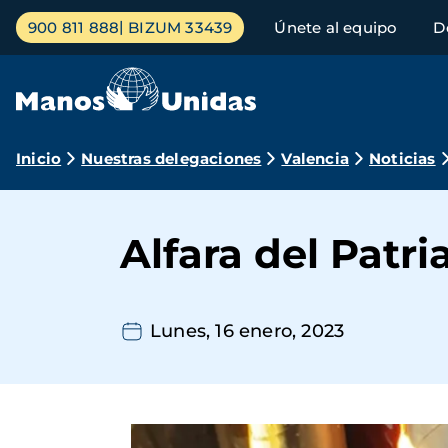
Pasar
Menú
900 811 888
BIZUM 33439
Únete al equipo
D
al
principal
contenido
principal
Ruta
Inicio
Nuestras delegaciones
Valencia
Noticias
de
navegación
Alfara del Patr
Lunes, 16 enero, 2023