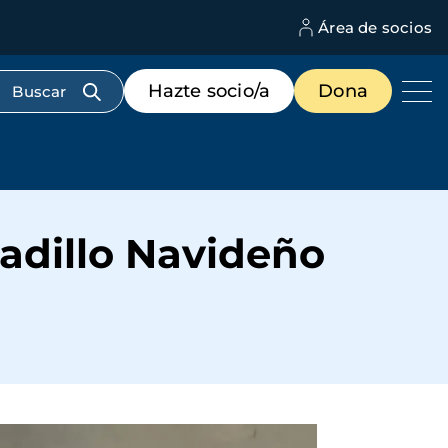
Área de socios
M
d
c
Menú
Hazte socio/a
Dona
d
de
us
destacados
cabecera
cadillo Navideño