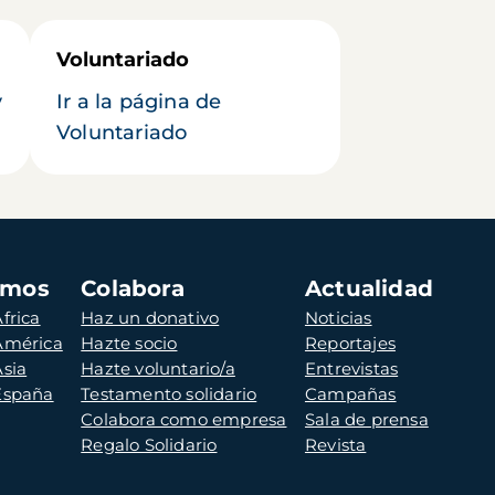
Voluntariado
y
Ir a la página de
Voluntariado
amos
Colabora
Actualidad
frica
Haz un donativo
Noticias
 América
Hazte socio
Reportajes
Asia
Hazte voluntario/a
Entrevistas
 España
Testamento solidario
Campañas
Colabora como empresa
Sala de prensa
Regalo Solidario
Revista