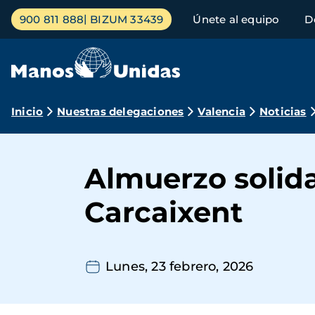
Pasar
Menú
900 811 888
BIZUM 33439
Únete al equipo
D
al
principal
contenido
principal
Ruta
Inicio
Nuestras delegaciones
Valencia
Noticias
de
navegación
Almuerzo solida
Carcaixent
Lunes, 23 febrero, 2026