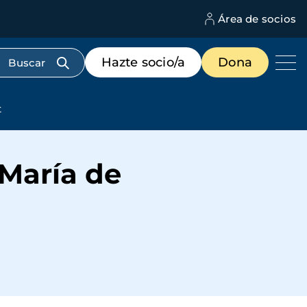
Área de socios
M
d
c
Menú
Hazte socio/a
Dona
d
de
us
destacados
cabecera
t
 María de