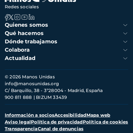
Redes sociales
Navegación
Quienes somos
principal
Qué hacemos
Dónde trabajamos
Colabora
Actualidad
Información
© 2026 Manos Unidas
de
info@manosunidas.org
contacto
C/ Barquillo, 38 - 3º28004 - Madrid, España
900 811 888
BIZUM 33439
Menú
Información a socios
Accesibilidad
Mapa web
secundario
Aviso legal
Política de privacidad
Política de cookies
Transparencia
Canal de denuncias