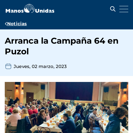
Pasar
al
contenido
principal
Ruta
Noticias
de
Arranca la Campaña 64 en
navegación
Puzol
Jueves, 02 marzo, 2023