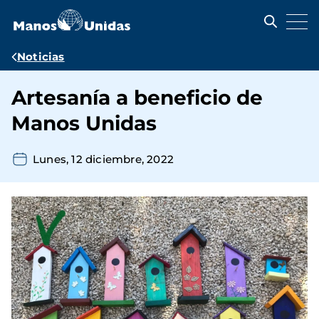
Pasar
al
contenido
principal
Ruta
Noticias
de
Artesanía a beneficio de
navegación
Manos Unidas
Lunes, 12 diciembre, 2022