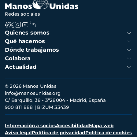
Redes sociales
Navegación
Quienes somos
principal
Qué hacemos
Dónde trabajamos
Colabora
Actualidad
Información
© 2026 Manos Unidas
de
info@manosunidas.org
contacto
C/ Barquillo, 38 - 3º28004 - Madrid, España
900 811 888
BIZUM 33439
Menú
Información a socios
Accesibilidad
Mapa web
secundario
Aviso legal
Política de privacidad
Política de cookies