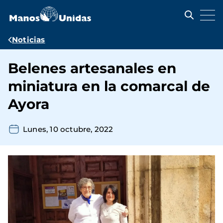
Pasar
al
contenido
principal
Ruta
Noticias
de
Belenes artesanales en
navegación
miniatura en la comarcal de
Ayora
Lunes, 10 octubre, 2022