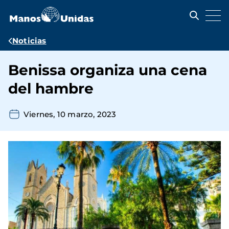
Pasar
al
contenido
principal
Ruta
Noticias
de
Benissa organiza una cena
navegación
del hambre
Viernes, 10 marzo, 2023