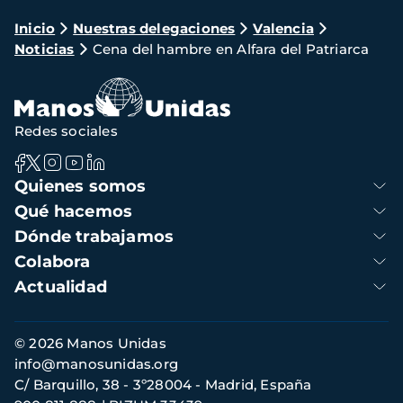
Ruta
Inicio
Nuestras delegaciones
Valencia
Noticias
Cena del hambre en Alfara del Patriarca
de
navegación
Redes sociales
Navegación
Quienes somos
principal
Qué hacemos
Dónde trabajamos
Colabora
Actualidad
Información
© 2026 Manos Unidas
de
info@manosunidas.org
contacto
C/ Barquillo, 38 - 3º28004 - Madrid, España