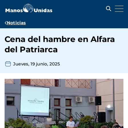
Pasar
al
contenido
principal
Ruta
Noticias
de
Cena del hambre en Alfara
navegación
del Patriarca
Jueves, 19 junio, 2025