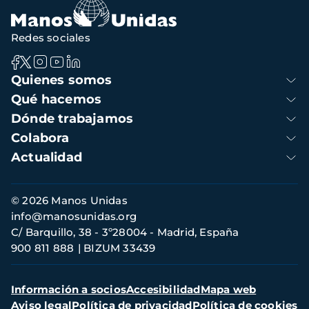
Redes sociales
Navegación
Quienes somos
principal
Qué hacemos
Dónde trabajamos
Colabora
Actualidad
Información
© 2026 Manos Unidas
de
info@manosunidas.org
contacto
C/ Barquillo, 38 - 3º28004 - Madrid, España
900 811 888
BIZUM 33439
Menú
Información a socios
Accesibilidad
Mapa web
secundario
Aviso legal
Política de privacidad
Política de cookies