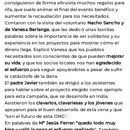
consiguieron de forma altruista muchos regalos para
rifa, que suele animar el final del evento benéfico y
aumentar la recaudación para los necesitados.
Contaron con la visita del voluntario
Nacho Sancho y
de Vanesa Berlanga
, que les dedicó unas bonitas
palabras sobre la importancia de ser solidarios y su
experiencia en los proyectos para mostrar cómo el
dinero llega. Explicó Vanesa que los pueblos
necesitados son conscientes de que pueden
mejorar
su vida
, y que los socios locales nos han
agradecido
e
l esfuerzo
para seguir apoyándoles a pesar de sufrir
la catástrofe de la dana.
El
padre Javier
también se dirigió a los asistentes
para hablar sobre el proyecto elegido como ejemplo
para esta campaña, que se desarrolla en India.
Asistieron los
clavarios, clavariesas y los jóvenes
que
apoyaron para el buen desarrollo de esta cena y que
"son el futuro de esta ONG".
En palabras de
Mª Jesús Ferrer: “quedo todo muy
bien y valió la pena el esfuerzo realizado
”. También