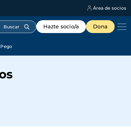
Área de socios
M
d
c
Menú
Hazte socio/a
Dona
d
de
us
destacados
cabecera
n Pego
os