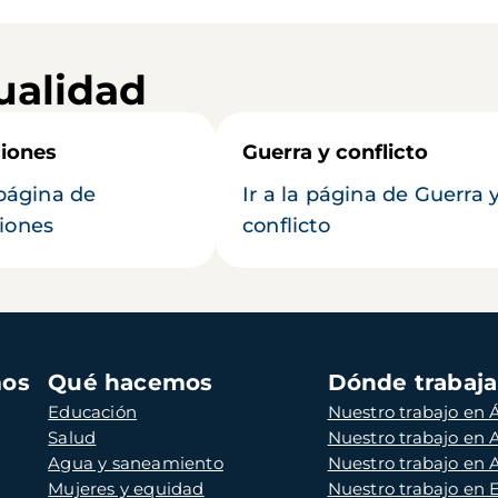
ualidad
iones
Guerra y conflicto
 página de
Ir a la página de Guerra 
iones
conflicto
mos
Qué hacemos
Dónde trabaj
Educación
Nuestro trabajo en Á
Salud
Nuestro trabajo en
Agua y saneamiento
Nuestro trabajo en 
Mujeres y equidad
Nuestro trabajo en