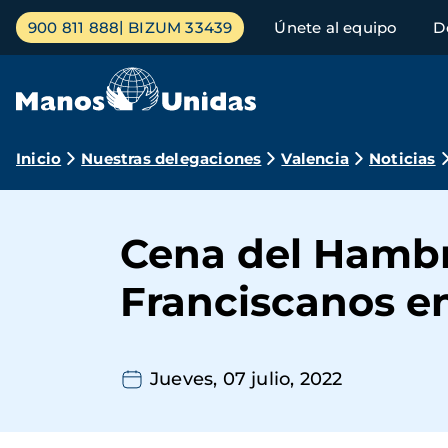
Pasar
Menú
900 811 888
BIZUM 33439
Únete al equipo
D
al
principal
contenido
principal
Ruta
Inicio
Nuestras delegaciones
Valencia
Noticias
de
navegación
Cena del Hambr
Franciscanos e
Jueves, 07 julio, 2022