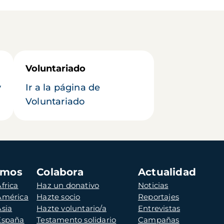
Voluntariado
y
Ir a la página de
Voluntariado
amos
Colabora
Actualidad
frica
Haz un donativo
Noticias
 América
Hazte socio
Reportajes
Asia
Hazte voluntario/a
Entrevistas
 España
Testamento solidario
Campañas