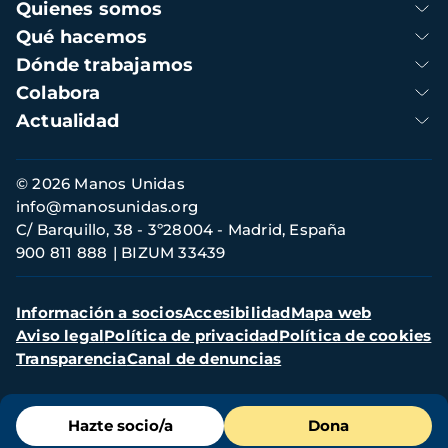
Navegación
Quienes somos
principal
Qué hacemos
Dónde trabajamos
Colabora
Actualidad
Información
© 2026 Manos Unidas
de
info@manosunidas.org
contacto
C/ Barquillo, 38 - 3º28004 - Madrid, España
900 811 888
BIZUM 33439
Menú
Información a socios
Accesibilidad
Mapa web
secundario
Aviso legal
Política de privacidad
Política de cookies
Transparencia
Canal de denuncias
Menú
Hazte socio/a
Dona
de