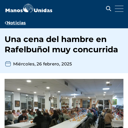
Pasar
al
contenido
principal
Ruta
Noticias
de
Una cena del hambre en
navegación
Rafelbuñol muy concurrida
Miércoles, 26 febrero, 2025