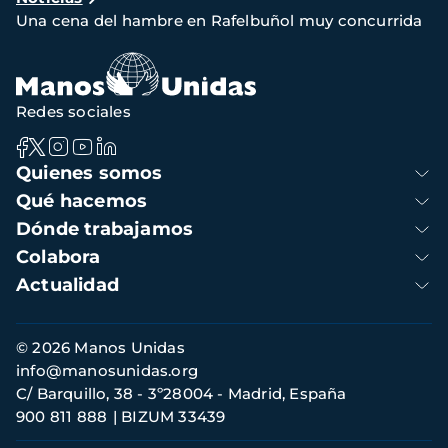
de
Una cena del hambre en Rafelbuñol muy concurrida
navegación
Redes sociales
Navegación
Quienes somos
principal
Qué hacemos
Dónde trabajamos
Colabora
Actualidad
Información
© 2026 Manos Unidas
de
info@manosunidas.org
contacto
C/ Barquillo, 38 - 3º28004 - Madrid, España
900 811 888
BIZUM 33439