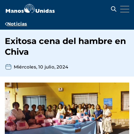
Pasar
al
contenido
principal
Ruta
Noticias
de
Exitosa cena del hambre en
navegación
Chiva
Miércoles, 10 julio, 2024