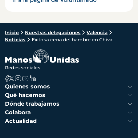
Ir a la página de Voluntariado
Ruta
Inicio
Nuestras delegaciones
Valencia
Noticias
Exitosa cena del hambre en Chiva
de
navegación
Redes sociales
Navegación
Quienes somos
principal
Qué hacemos
Dónde trabajamos
Colabora
Actualidad