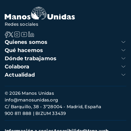
navegación
Redes sociales
Navegación
Quienes somos
principal
Qué hacemos
Dónde trabajamos
Colabora
Actualidad
Información
© 2026 Manos Unidas
de
info@manosunidas.org
contacto
C/ Barquillo, 38 - 3º28004 - Madrid, España
900 811 888
BIZUM 33439
Menú
Información a socios
Accesibilidad
Mapa web