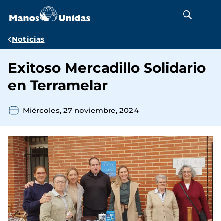
Pasar
al
contenido
principal
Ruta
Noticias
de
Exitoso Mercadillo Solidario
navegación
en Terramelar
Miércoles, 27 noviembre, 2024