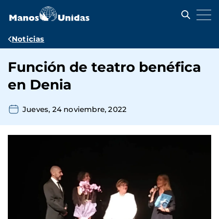
Pasar
al
contenido
principal
Ruta
Noticias
de
Función de teatro benéfica
navegación
en Denia
Jueves, 24 noviembre, 2022