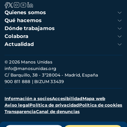
Navegación
Quienes somos
principal
Qué hacemos
Dónde trabajamos
Colabora
Actualidad
Información
© 2026 Manos Unidas
de
info@manosunidas.org
contacto
C/ Barquillo, 38 - 3º28004 - Madrid, España
900 811 888
BIZUM 33439
Menú
Información a socios
Accesibilidad
Mapa web
secundario
Aviso legal
Política de privacidad
Política de cookies
Transparencia
Canal de denuncias