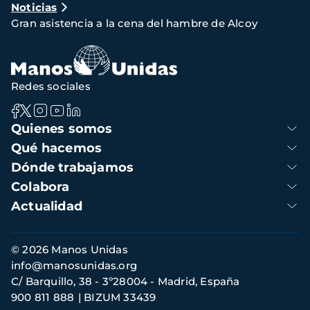
Noticias
de
Gran asistencia a la cena del hambre de Alcoy
navegación
Redes sociales
Navegación
Quienes somos
principal
Qué hacemos
Dónde trabajamos
Colabora
Actualidad
Información
© 2026 Manos Unidas
de
info@manosunidas.org
contacto
C/ Barquillo, 38 - 3º28004 - Madrid, España
900 811 888
BIZUM 33439