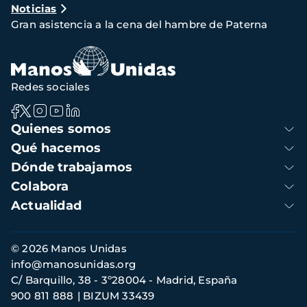
Noticias
de
Gran asistencia a la cena del hambre de Paterna
navegación
Redes sociales
Navegación
Quienes somos
principal
Qué hacemos
Dónde trabajamos
Colabora
Actualidad
Información
© 2026 Manos Unidas
de
info@manosunidas.org
contacto
C/ Barquillo, 38 - 3º28004 - Madrid, España
900 811 888
BIZUM 33439