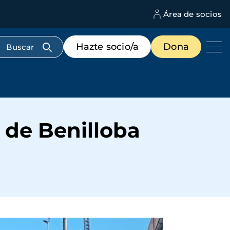
Área de socios
M
d
c
Menú
Hazte socio/a
Dona
d
de
us
destacados
cabecera
l de Benilloba