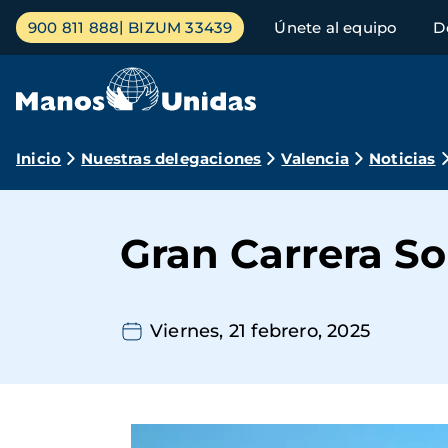
Pasar
Menú
900 811 888
BIZUM 33439
Únete al equipo
D
al
principal
contenido
principal
Ruta
Inicio
Nuestras delegaciones
Valencia
Noticias
de
navegación
Gran Carrera So
Viernes, 21 febrero, 2025