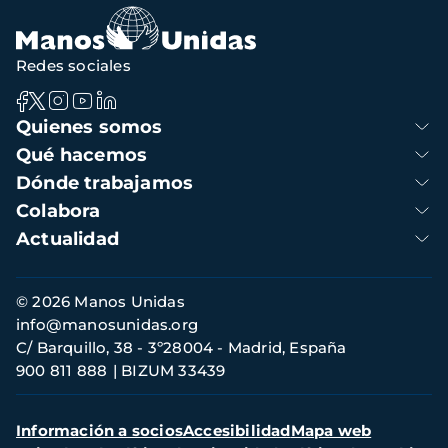
Redes sociales
Navegación
Quienes somos
principal
Qué hacemos
Dónde trabajamos
Colabora
Actualidad
Información
© 2026 Manos Unidas
de
info@manosunidas.org
contacto
C/ Barquillo, 38 - 3º28004 - Madrid, España
900 811 888
BIZUM 33439
Menú
Información a socios
Accesibilidad
Mapa web
secundario