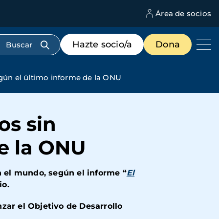
Área de socios
M
d
c
Menú
Hazte socio/a
Dona
d
de
us
destacados
cabecera
egún el último informe de la ONU
os sin
de la ONU
 el mundo, según el informe “
El
lio.
nzar el Objetivo de Desarrollo