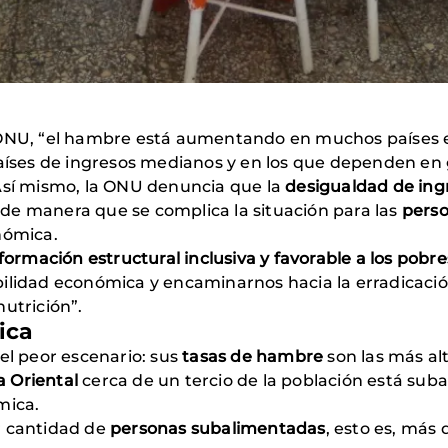
 ONU, “el hambre está aumentando en muchos países 
 países de ingresos medianos y en los que dependen e
 Así mismo, la ONU denuncia que la
desigualdad de ing
, de manera que se complica la situación para las
perso
nómica.
formación estructural inclusiva y favorable a los pobre
bilidad económica y encaminarnos hacia la erradicació
utrición”.
ica
el peor escenario: sus
tasas de hambre
son las más al
a Oriental
cerca de un tercio de la población está su
ómica.
r cantidad de
personas subalimentadas
, esto es, más 