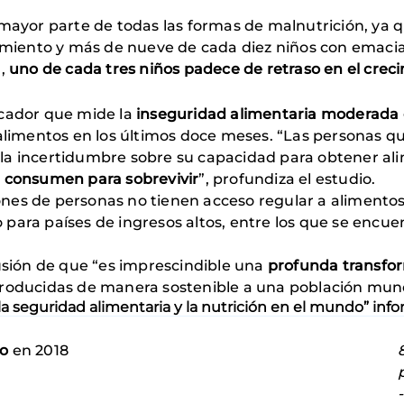
a mayor parte de todas las formas de malnutrición, y
cimiento y más de nueve de cada diez niños con emaci
a,
uno de cada tres niños padece de retraso en el crec
icador que mide la
inseguridad alimentaria moderada 
s alimentos en los últimos doce meses. “Las personas
la incertidumbre sobre su capacidad para obtener al
e consumen para sobrevivir
”, profundiza el estudio.
es de personas no tienen acceso regular a alimentos i
para países de ingresos altos, entre los que se encuen
lusión de que “es imprescindible una
profunda transfor
producidas de manera sostenible a una población mund
la seguridad alimentaria y la nutrición en el mundo” in
do
en 2018