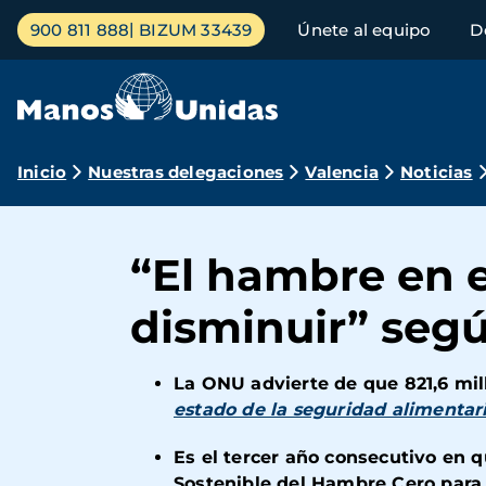
Pasar
Menú
900 811 888
BIZUM 33439
Únete al equipo
D
al
principal
contenido
principal
Ruta
Inicio
Nuestras delegaciones
Valencia
Noticias
de
navegación
“El hambre en e
disminuir” segú
La ONU advierte de que 821,6 mi
estado de la seguridad alimentari
Es el tercer año consecutivo en qu
Sostenible del Hambre Cero para