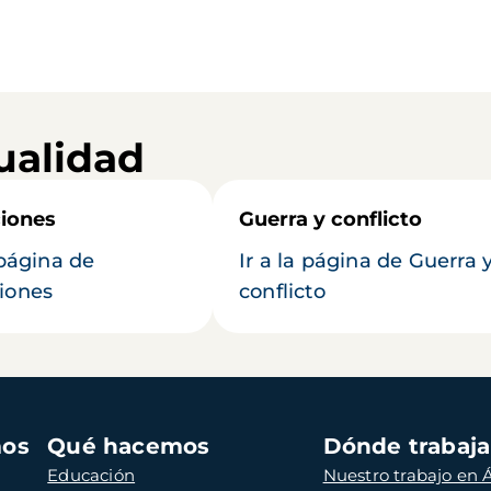
ualidad
iones
Guerra y conflicto
 página de
Ir a la página de Guerra 
iones
conflicto
mos
Qué hacemos
Dónde trabaj
Educación
Nuestro trabajo en Á