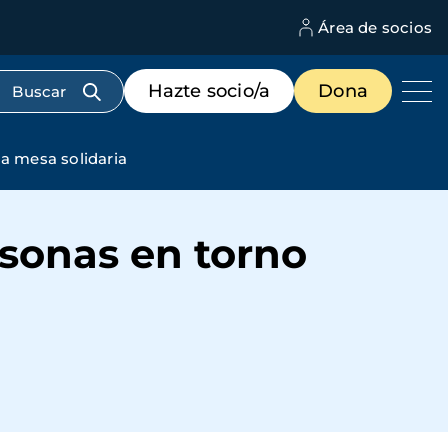
Área de socios
M
d
c
Menú
Hazte socio/a
Dona
d
de
us
destacados
cabecera
na mesa solidaria
rsonas en torno