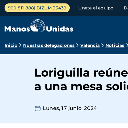
Pasar
Menú
900 811 888
BIZUM 33439
Únete al equipo
D
al
principal
contenido
principal
Ruta
Inicio
Nuestras delegaciones
Valencia
Noticias
de
navegación
Loriguilla reún
a una mesa soli
Lunes, 17 junio, 2024