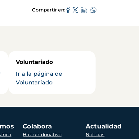
Compartir en
Voluntariado
y
Ir a la página de
Voluntariado
amos
Colabora
Actualidad
frica
Haz un donativo
Noticias