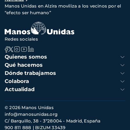
de
Manos Unidas en Alzira moviliza a los vecinos por el
navegación
“efecto ser humano”
Redes sociales
Navegación
Quienes somos
principal
Qué hacemos
Dónde trabajamos
Colabora
Actualidad
Información
© 2026 Manos Unidas
de
info@manosunidas.org
contacto
C/ Barquillo, 38 - 3º28004 - Madrid, España
900 811 888
BIZUM 33439