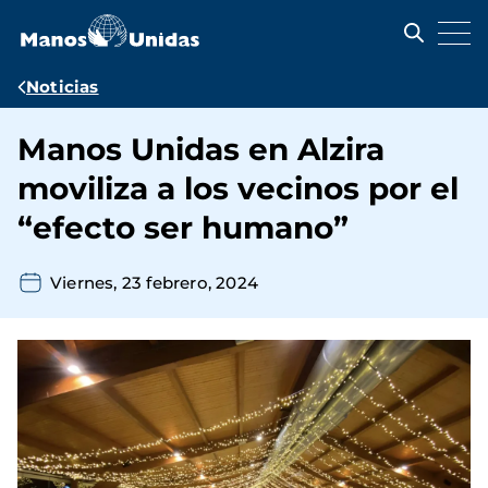
Pasar
al
contenido
principal
Ruta
Noticias
de
Manos Unidas en Alzira
navegación
moviliza a los vecinos por el
“efecto ser humano”
Viernes, 23 febrero, 2024