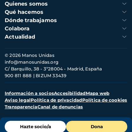
Navegación
Quienes somos
principal
Qué hacemos
Dónde trabajamos
Colabora
Actualidad
Información
© 2026 Manos Unidas
de
info@manosunidas.org
contacto
C/ Barquillo, 38 - 3º28004 - Madrid, España
900 811 888
BIZUM 33439
Menú
Información a socios
Accesibilidad
Mapa web
secundario
Aviso legal
Política de privacidad
Política de cookies
Transparencia
Canal de denuncias
Menú
Hazte socio/a
Dona
de