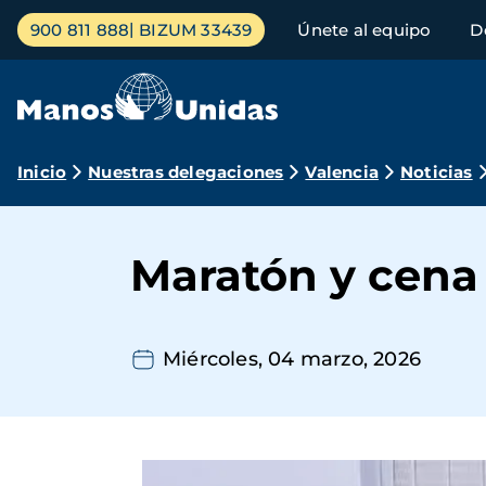
Pasar
Menú
900 811 888
BIZUM 33439
Únete al equipo
D
al
principal
contenido
principal
Ruta
Inicio
Nuestras delegaciones
Valencia
Noticias
de
navegación
Maratón y cena
Miércoles, 04 marzo, 2026