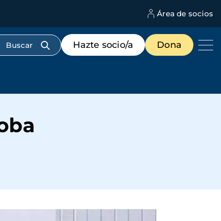
Área de socios
M
d
c
Menú
Hazte socio/a
Dona
d
de
us
destacados
cabecera
loba