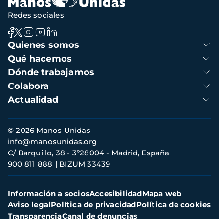
Redes sociales
Navegación
Quienes somos
principal
Qué hacemos
Dónde trabajamos
Colabora
Actualidad
Información
© 2026 Manos Unidas
de
info@manosunidas.org
contacto
C/ Barquillo, 38 - 3º28004 - Madrid, España
900 811 888
BIZUM 33439
Menú
Información a socios
Accesibilidad
Mapa web
secundario
Aviso legal
Política de privacidad
Política de cookies
Transparencia
Canal de denuncias