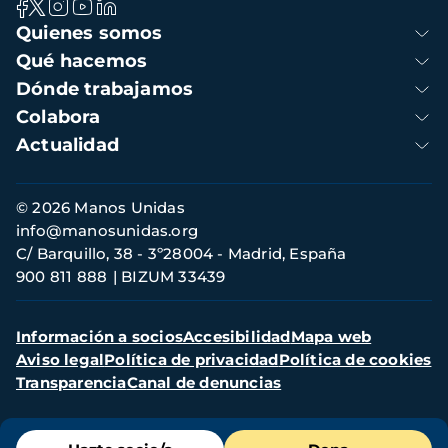
Navegación
Quienes somos
principal
Qué hacemos
Dónde trabajamos
Colabora
Actualidad
Información
© 2026 Manos Unidas
de
info@manosunidas.org
contacto
C/ Barquillo, 38 - 3º28004 - Madrid, España
900 811 888
BIZUM 33439
Menú
Información a socios
Accesibilidad
Mapa web
secundario
Aviso legal
Política de privacidad
Política de cookies
Transparencia
Canal de denuncias
Menú