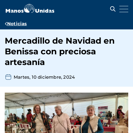
Pasar
al
contenido
principal
Ruta
Noticias
de
Mercadillo de Navidad en
navegación
Benissa con preciosa
artesanía
Martes, 10 diciembre, 2024