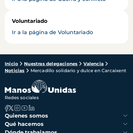
Voluntariado
Ir a la página de Voluntariado
Ruta
Inicio
Nuestras delegaciones
Valencia
Noticias
Mercadillo solidario y dulce en Carcaixent
de
navegación
Redes sociales
Navegación
Quienes somos
principal
Qué hacemos
Dónde trabajamos