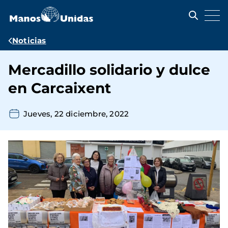
Pasar
al
contenido
principal
Ruta
Noticias
de
Mercadillo solidario y dulce
navegación
en Carcaixent
Jueves, 22 diciembre, 2022