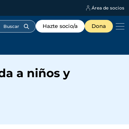
Área de socios
M
d
c
Menú
Hazte socio/a
Dona
d
de
us
destacados
cabecera
da a niños y