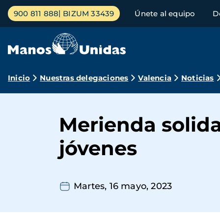
Pasar
Menú
900 811 888
BIZUM 33439
Únete al equipo
D
al
principal
contenido
principal
Ruta
Inicio
Nuestras delegaciones
Valencia
Noticias
de
navegación
Merienda solida
jóvenes
Martes, 16 mayo, 2023