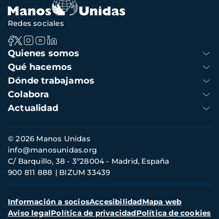
Redes sociales
Navegación
Quienes somos
principal
Qué hacemos
Dónde trabajamos
Colabora
Actualidad
Información
© 2026 Manos Unidas
de
info@manosunidas.org
contacto
C/ Barquillo, 38 - 3º28004 - Madrid, España
900 811 888
BIZUM 33439
Menú
Información a socios
Accesibilidad
Mapa web
secundario
Aviso legal
Política de privacidad
Política de cookies