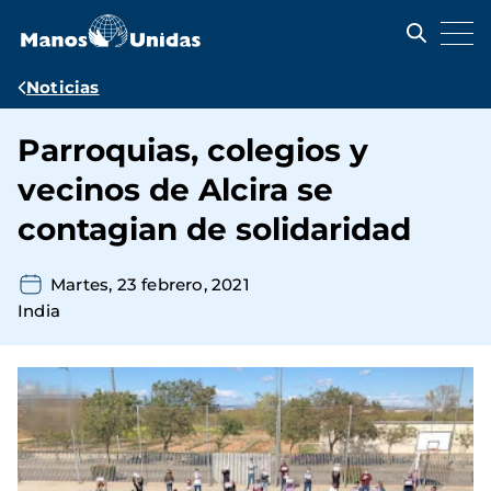
Pasar
al
contenido
principal
Ruta
Noticias
de
Parroquias, colegios y
navegación
vecinos de Alcira se
contagian de solidaridad
Martes, 23 febrero, 2021
India