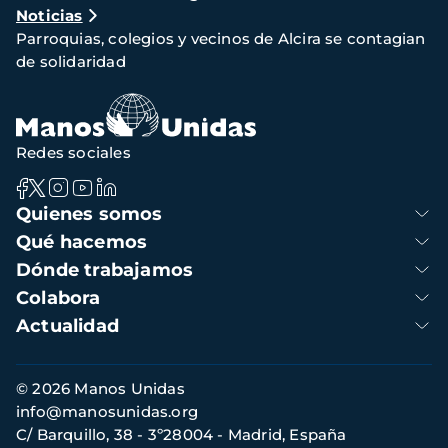
Noticias
de
Parroquias, colegios y vecinos de Alcira se contagian
navegación
de solidaridad
Redes sociales
Navegación
Quienes somos
principal
Qué hacemos
Dónde trabajamos
Colabora
Actualidad
Información
© 2026 Manos Unidas
de
info@manosunidas.org
contacto
C/ Barquillo, 38 - 3º28004 - Madrid, España