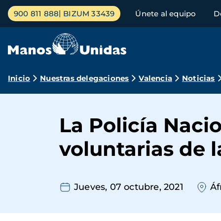
Pasar
Menú
900 811 888
BIZUM 33439
Únete al equipo
D
al
principal
contenido
principal
Ruta
Inicio
Nuestras delegaciones
Valencia
Noticias
de
navegación
La Policía Naci
voluntarias de 
Jueves, 07 octubre, 2021
Áf