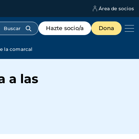
Área de socios
M
d
c
Menú
Hazte socio/a
Dona
d
de
us
destacados
cabecera
de la comarcal
 a las