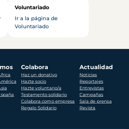
Voluntariado
y
Ir a la página de
Voluntariado
amos
Colabora
Actualidad
frica
Haz un donativo
Noticias
 América
Hazte socio
Reportajes
Asia
Hazte voluntario/a
Entrevistas
 España
Testamento solidario
Campañas
Colabora como empresa
Sala de prensa
Regalo Solidario
Revista