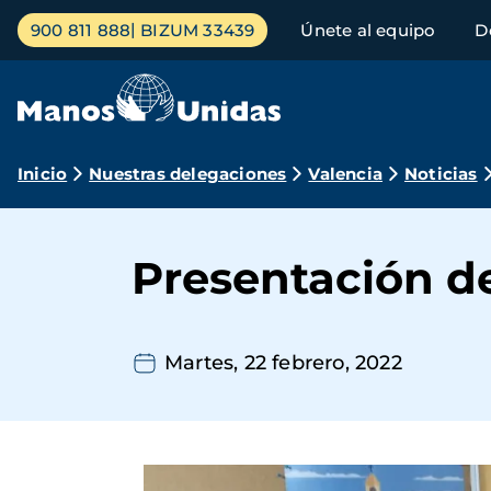
Pasar
Menú
900 811 888
BIZUM 33439
Únete al equipo
D
al
principal
contenido
principal
Ruta
Inicio
Nuestras delegaciones
Valencia
Noticias
de
navegación
Presentación 
Martes, 22 febrero, 2022