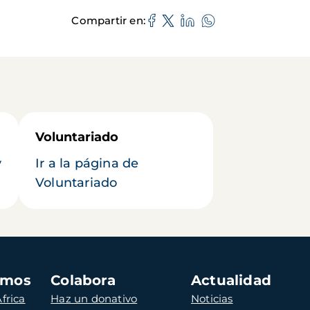
Compartir en
Voluntariado
y
Ir a la página de
Voluntariado
amos
Colabora
Actualidad
frica
Haz un donativo
Noticias