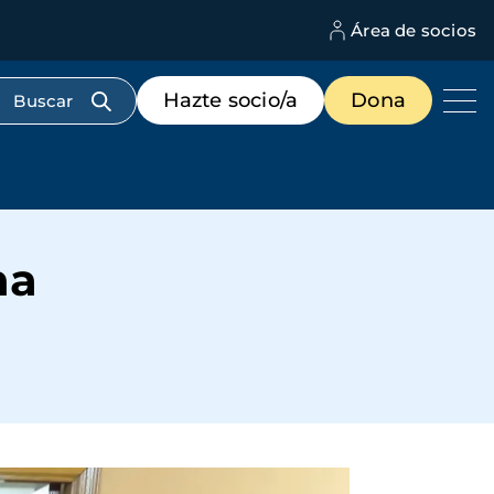
Área de socios
M
d
c
Menú
Hazte socio/a
Dona
d
de
us
destacados
cabecera
na