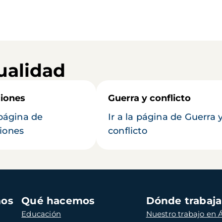
ualidad
iones
Guerra y conflicto
 página de
Ir a la página de Guerra 
iones
conflicto
mos
Qué hacemos
Dónde trabaj
Educación
Nuestro trabajo en Á