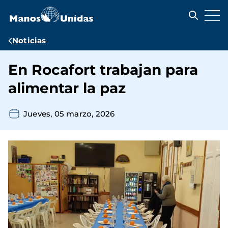
Pasar
al
contenido
principal
Ruta
Noticias
de
En Rocafort trabajan para
navegación
alimentar la paz
Jueves, 05 marzo, 2026