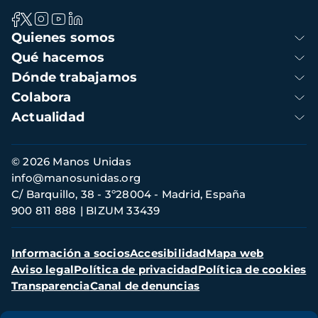
Navegación
Quienes somos
principal
Qué hacemos
Dónde trabajamos
Colabora
Actualidad
Información
© 2026 Manos Unidas
de
info@manosunidas.org
contacto
C/ Barquillo, 38 - 3º28004 - Madrid, España
900 811 888
BIZUM 33439
Menú
Información a socios
Accesibilidad
Mapa web
secundario
Aviso legal
Política de privacidad
Política de cookies
Transparencia
Canal de denuncias