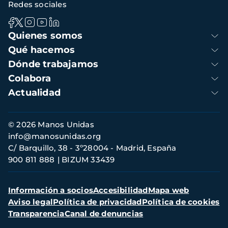
Redes sociales
Navegación
Quienes somos
principal
Qué hacemos
Dónde trabajamos
Colabora
Actualidad
Información
© 2026 Manos Unidas
de
info@manosunidas.org
contacto
C/ Barquillo, 38 - 3º28004 - Madrid, España
900 811 888
BIZUM 33439
Menú
Información a socios
Accesibilidad
Mapa web
secundario
Aviso legal
Política de privacidad
Política de cookies
Transparencia
Canal de denuncias