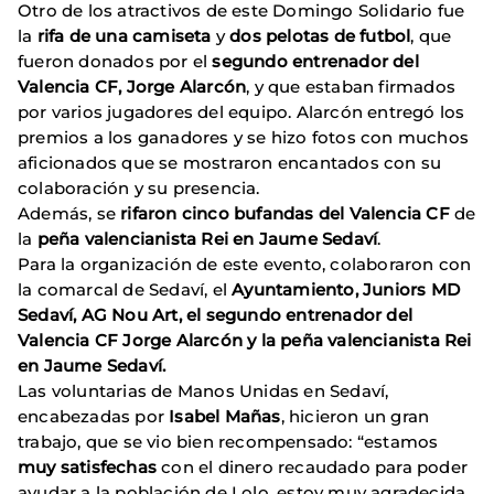
Otro de los atractivos de este Domingo Solidario fue
la
rifa de una camiseta
y
dos pelotas de futbol
, que
fueron donados por el
segundo entrenador del
Valencia CF, Jorge Alarcón
, y que estaban firmados
por varios jugadores del equipo. Alarcón entregó los
premios a los ganadores y se hizo fotos con muchos
aficionados que se mostraron encantados con su
colaboración y su presencia.
Además, se
rifaron cinco bufandas del Valencia CF
de
la
peña valencianista Rei en Jaume Sedaví
.
Para la organización de este evento, colaboraron con
la comarcal de Sedaví, el
Ayuntamiento, Juniors MD
Sedaví, AG Nou Art, el segundo entrenador del
Valencia CF Jorge Alarcón y la peña valencianista Rei
en Jaume Sedaví.
Las voluntarias de Manos Unidas en Sedaví,
encabezadas por
Isabel Mañas
, hicieron un gran
trabajo, que se vio bien recompensado: “estamos
muy satisfechas
con el dinero recaudado para poder
ayudar a la población de Lolo, estoy muy agradecida