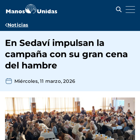
Pasar
al
contenido
principal
Ruta
Noticias
de
En Sedaví impulsan la
navegación
campaña con su gran cena
del hambre
Miércoles, 11 marzo, 2026