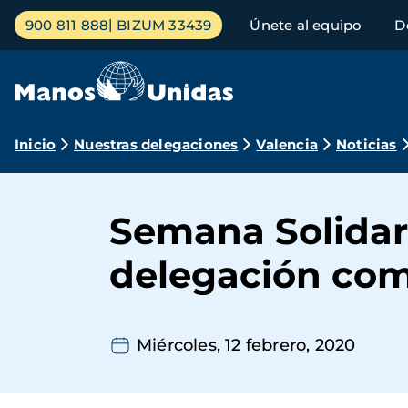
Pasar
Menú
900 811 888
BIZUM 33439
Únete al equipo
D
al
principal
contenido
principal
Ruta
Inicio
Nuestras delegaciones
Valencia
Noticias
de
navegación
Semana Solidaria
delegación com
Miércoles, 12 febrero, 2020