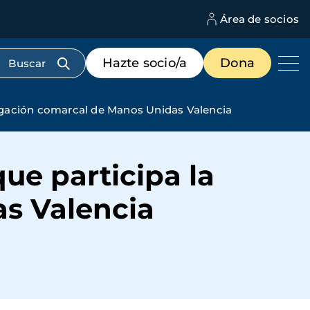
Área de socios
M
d
c
Menú
Hazte socio/a
Dona
d
de
us
destacados
cabecera
elegación comarcal de Manos Unidas Valencia
que participa la
s Valencia