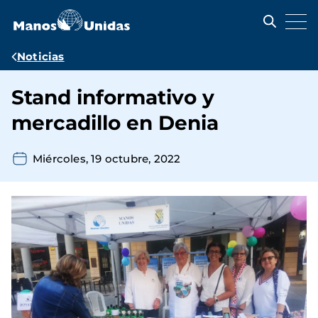
Pasar
al
contenido
principal
Ruta
Noticias
de
Stand informativo y
navegación
mercadillo en Denia
Miércoles, 19 octubre, 2022