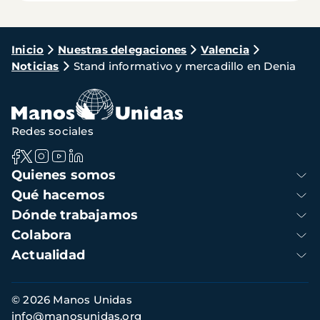
Ruta
Inicio
Nuestras delegaciones
Valencia
Noticias
Stand informativo y mercadillo en Denia
de
navegación
Redes sociales
Navegación
Quienes somos
principal
Qué hacemos
Dónde trabajamos
Colabora
Actualidad
Información
© 2026 Manos Unidas
de
info@manosunidas.org