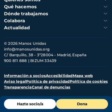
principal
Qué hacemos
Dónde trabajamos
Colabora
Actualidad
Información
© 2026 Manos Unidas
de
info@manosunidas.org
contacto
C/ Barquillo, 38 - 3º28004 - Madrid, España
900 811 888
BIZUM 33439
Menú
Información a socios
Accesibilidad
Mapa web
secundario
Aviso legal
Política de privacidad
Política de cookies
Transparencia
Canal de denuncias
Menú
Hazte socio/a
Dona
de
destacados