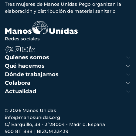
Tres mujeres de Manos Unidas Pego organizan la
navegación
elaboración y distribución de material sanitario
Redes sociales
Navegación
Quienes somos
principal
Qué hacemos
Dónde trabajamos
Colabora
Actualidad
Información
© 2026 Manos Unidas
de
info@manosunidas.org
contacto
C/ Barquillo, 38 - 3º28004 - Madrid, España
900 811 888
BIZUM 33439