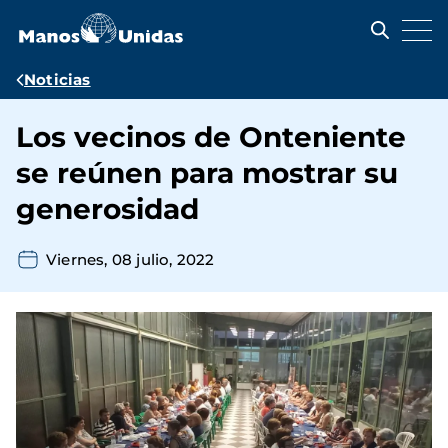
Pasar
al
contenido
principal
Ruta
Noticias
de
Los vecinos de Onteniente
navegación
se reúnen para mostrar su
generosidad
Viernes, 08 julio, 2022