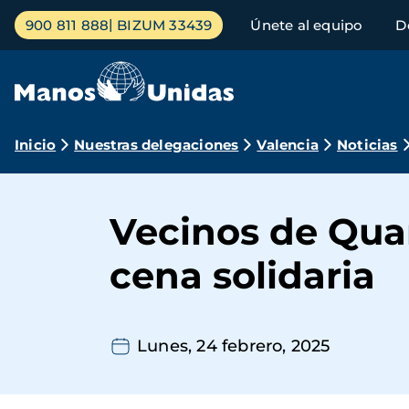
Pasar
Menú
900 811 888
BIZUM 33439
Únete al equipo
D
al
principal
contenido
principal
Ruta
Inicio
Nuestras delegaciones
Valencia
Noticias
de
navegación
Vecinos de Quar
cena solidaria
Lunes, 24 febrero, 2025