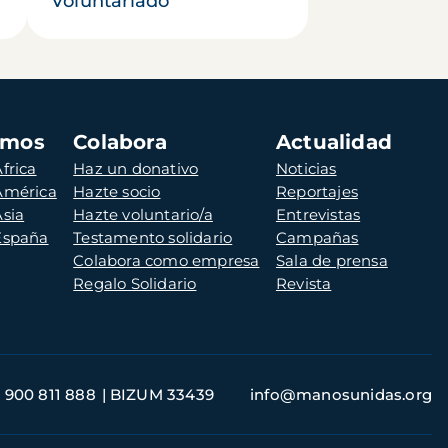
Voluntariado
amos
Colabora
Actualidad
frica
Haz un donativo
Noticias
 América
Hazte socio
Reportajes
Asia
Hazte voluntario/a
Entrevistas
 España
Testamento solidario
Campañas
Colabora como empresa
Sala de prensa
Regalo Solidario
Revista
900 811 888
BIZUM 33439
info@manosunidas.org