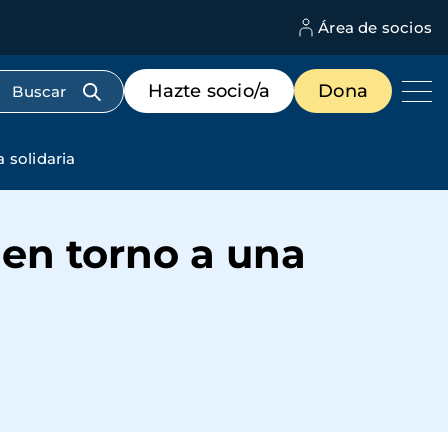
Área de socios
M
d
c
Menú
Hazte socio/a
Dona
d
de
us
destacados
cabecera
 solidaria
 en torno a una