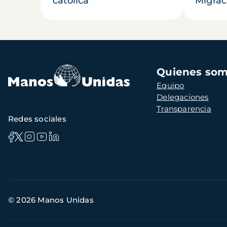
católica
Migrac
Navegación
Quienes so
principal
Equipo
Delegaciones
Transparencia
Redes sociales
Información
© 2026 Manos Unidas
de
contacto