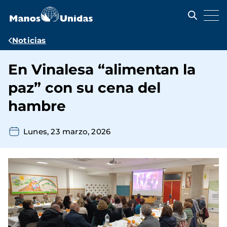
Pasar
al
contenido
principal
Ruta
Noticias
de
En Vinalesa “alimentan la
navegación
paz” con su cena del
hambre
Lunes, 23 marzo, 2026