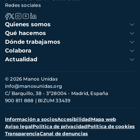
Redes sociales
Navegación
Quienes somos
principal
Qué hacemos
Dónde trabajamos
Colabora
Actualidad
Información
© 2026 Manos Unidas
de
info@manosunidas.org
contacto
C/ Barquillo, 38 - 3º28004 - Madrid, España
900 811 888
BIZUM 33439
Menú
Información a socios
Accesibilidad
Mapa web
secundario
Aviso legal
Política de privacidad
Política de cookies
Transparencia
Canal de denuncias