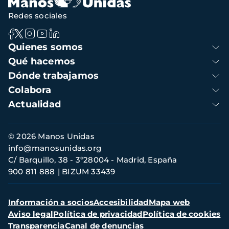
Redes sociales
Navegación
Quienes somos
principal
Qué hacemos
Dónde trabajamos
Colabora
Actualidad
Información
© 2026 Manos Unidas
de
info@manosunidas.org
contacto
C/ Barquillo, 38 - 3º28004 - Madrid, España
900 811 888
BIZUM 33439
Menú
Información a socios
Accesibilidad
Mapa web
secundario
Aviso legal
Política de privacidad
Política de cookies
Transparencia
Canal de denuncias