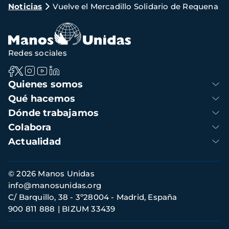
Noticias
Vuelve el Mercadillo Solidario de Requena
de
navegación
Redes sociales
Navegación
Quienes somos
principal
Qué hacemos
Dónde trabajamos
Colabora
Actualidad
Información
© 2026 Manos Unidas
de
info@manosunidas.org
contacto
C/ Barquillo, 38 - 3º28004 - Madrid, España
900 811 888
BIZUM 33439