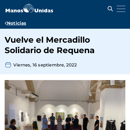
Pasar
al
contenido
principal
Ruta
Noticias
de
Vuelve el Mercadillo
navegación
Solidario de Requena
Viernes, 16 septiembre, 2022